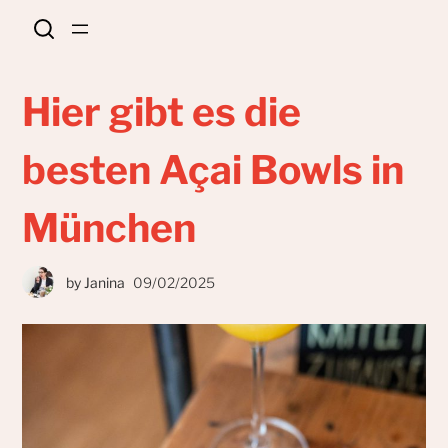
Hier gibt es die
besten Açai Bowls in
München
by
Janina
09/02/2025