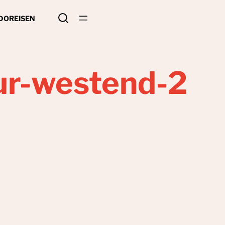
 DO
REISEN
r-westend-2