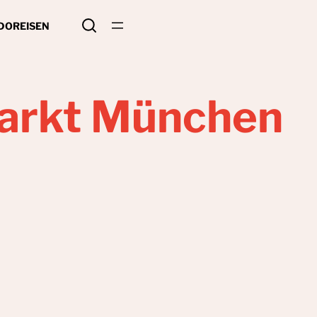
 DO
REISEN
rkt München