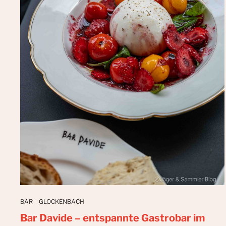
BAR
GLOCKENBACH
Bar Davide – entspannte Gastrobar im