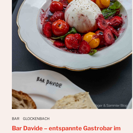
BAR
GLOCKENBACH
Bar Davide – entspannte Gastrobar im