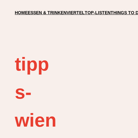
HOME
ESSEN & TRINKEN
VIERTEL
TOP-LISTEN
THINGS TO 
tipp
s-
wien