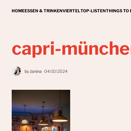
HOME
ESSEN & TRINKEN
VIERTEL
TOP-LISTEN
THINGS TO
capri-münche
by
Janina
04/10/2024