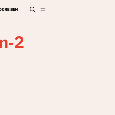
 DO
REISEN
n-2