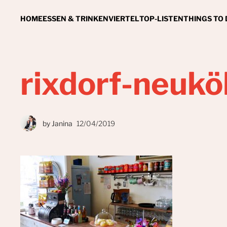
HOME
ESSEN & TRINKEN
VIERTEL
TOP-LISTEN
THINGS TO
rixdorf-neukö
by
Janina
12/04/2019