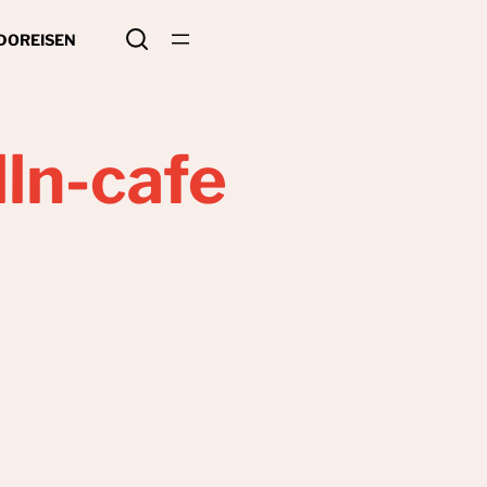
 DO
REISEN
lln-cafe