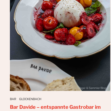
BAR
GLOCKENBACH
Bar Davide – entspannte Gastrobar im