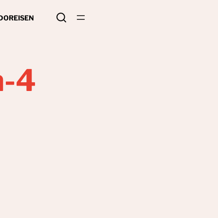
 DO
REISEN
n-4