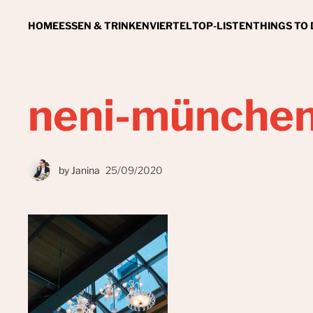
HOME
ESSEN & TRINKEN
VIERTEL
TOP-LISTEN
THINGS TO
neni-münche
by
Janina
25/09/2020