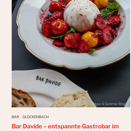
BAR
GLOCKENBACH
Bar Davide – entspannte Gastrobar im