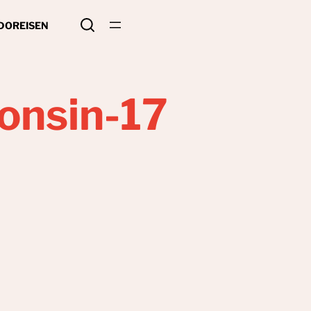
 DO
REISEN
onsin-17