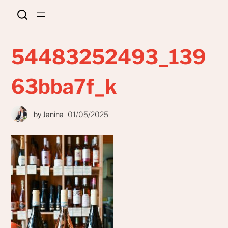
54483252493_139
63bba7f_k
by
Janina
01/05/2025