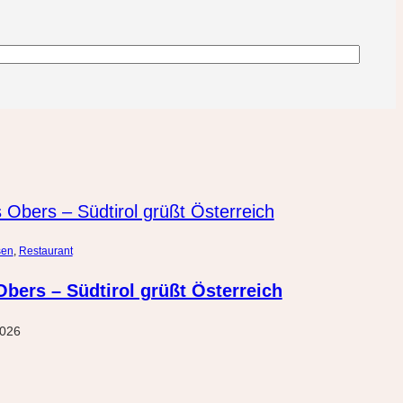
sen
, 
Restaurant
bers – Südtirol grüßt Österreich
2026