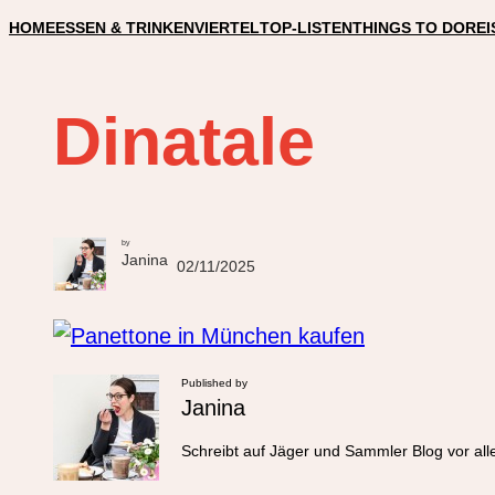
HOME
ESSEN & TRINKEN
VIERTEL
TOP-LISTEN
THINGS TO DO
REI
Dinatale
by
Janina
02/11/2025
Published by
Janina
Schreibt auf Jäger und Sammler Blog vor all