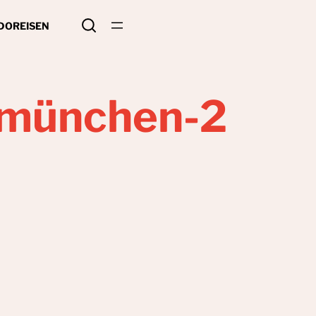
 DO
REISEN
-münchen-2