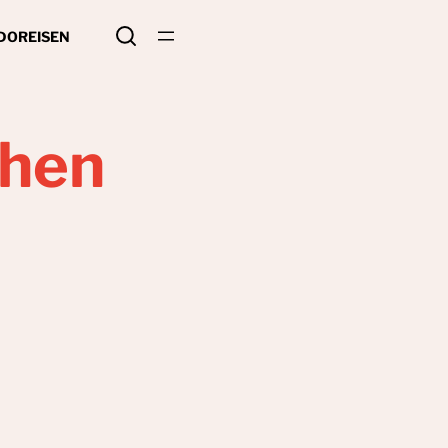
 DO
REISEN
chen