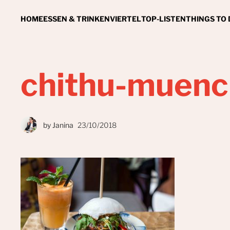
HOME
ESSEN & TRINKEN
VIERTEL
TOP-LISTEN
THINGS TO
chithu-muen
by
Janina
23/10/2018