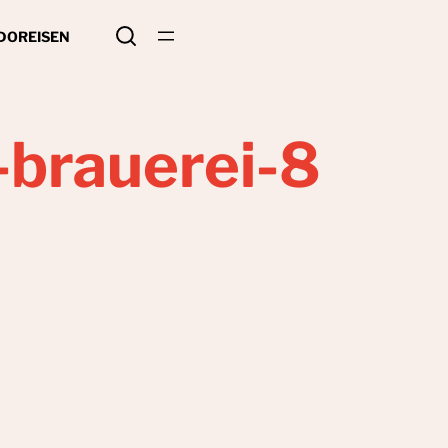
 DO
REISEN
brauerei-8