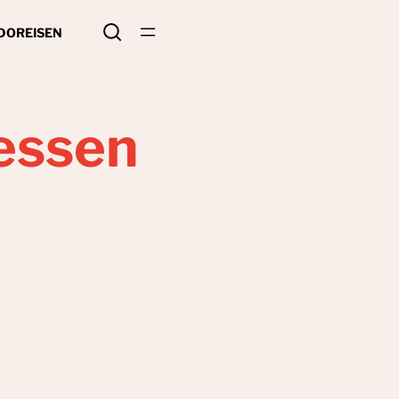
 DO
REISEN
essen