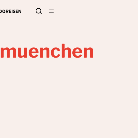
 DO
REISEN
e-muenchen